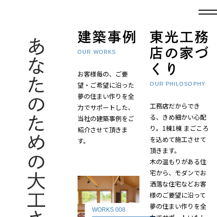
建築事例
東光工務
店の家づ
OUR WORKS
くり
お客様毎の、ご要
OUR PHILOSOPHY
望・ご希望に沿った
夢の住まい作りを全
工務店だからでき
力でサポートした、
る、きめ細かい心配
当社の建築事例をご
り。1棟1棟 まごころ
紹介させて頂きま
を込めて施工させて
す。
頂きます。
木の温もりがある住
宅から、モダンでお
洒落な住宅などお客
様のご要望に沿って
夢の住まい作りを全
WORKS 008